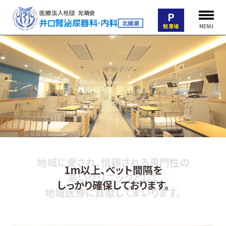
P
駐車場
MENU
明るくて広々とした外来フロアーや
地域に愛され、信頼される専門性の
屋根付きの送迎スペースを完備し、
1m以上、ベット間隔を
清潔で快適な院内
雨風に濡れないで安心して
高いクリニックとして
通院が困難な方には無料送迎サービスをご用
しっかり確保しております。
地域医療に貢献してまいります。
通院していただけます。
意しております。