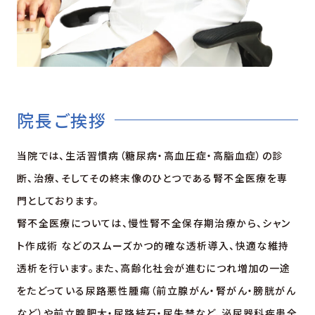
院長ご挨拶
当院では、生活習慣病（糖尿病・高血圧症・高脂血症）の診
断、治療、そしてその終末像のひとつである腎不全医療を専
門としております。
腎不全医療については、慢性腎不全保存期治療から、シャン
ト作成術 などのスムーズかつ的確な透析導入、快適な維持
透析を行います。また、高齢化社会が進むにつれ増加の一途
をたどっている尿路悪性腫瘍（前立腺がん・腎がん・膀胱がん
など）や前立腺肥大・尿路結石・尿失禁など、泌尿器科疾患全