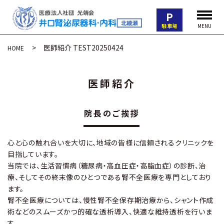
P
駐車場
MENU
医師紹介 TEST20250424
HOME
医師紹介
院長のご挨拶
心と心の触れ合いを大切に、地域の皆様に信頼されるクリニックを
目指しています。
当院では、生活習慣病（糖尿病・高血圧症・高脂血症）の診断、治
療、そしてその終末像のひとつである腎不全医療を専門としており
ます。
腎不全医療については、慢性腎不全保存期治療から、シャント作成
術などのスムーズかつ的確な透析導入、快適な維持透析を行いま
す。