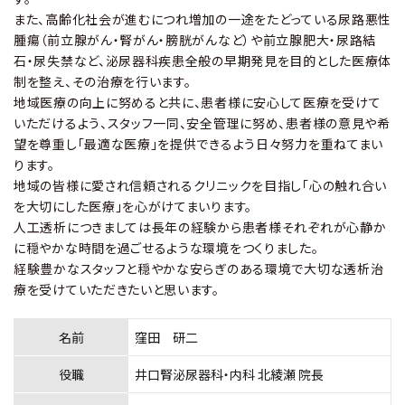
また、高齢化社会が進むにつれ増加の一途をたどっている尿路悪性
腫瘍（前立腺がん・腎がん・膀胱がんなど）や前立腺肥大・尿路結
石・尿失禁など、泌尿器科疾患全般の早期発見を目的とした医療体
制を整え、その治療を行います。
地域医療の向上に努めると共に、患者様に安心して医療を受けて
いただけるよう、スタッフ一同、安全管理に努め、患者様の意見や希
望を尊重し「最適な医療」を提供できるよう日々努力を重ねてまい
ります。
地域の皆様に愛され信頼されるクリニックを目指し「心の触れ合い
を大切にした医療」を心がけてまいります。
人工透析につきましては長年の経験から患者様それぞれが心静か
に穏やかな時間を過ごせるような環境をつくりました。
経験豊かなスタッフと穏やかな安らぎのある環境で大切な透析治
療を受けていただきたいと思います。
名前
窪田 研二
役職
井口腎泌尿器科・内科 北綾瀬 院長